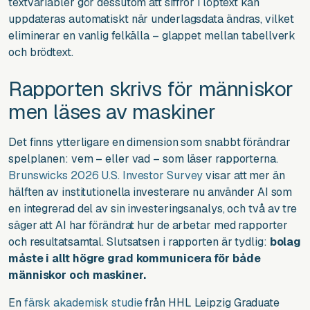
textvariabler gör dessutom att siffror i löptext kan
uppdateras automatiskt när underlagsdata ändras, vilket
eliminerar en vanlig felkälla – glappet mellan tabellverk
och brödtext.
Rapporten skrivs för människor
men läses av maskiner
Det finns ytterligare en dimension som snabbt förändrar
spelplanen: vem – eller vad – som läser rapporterna.
Brunswicks 2026 U.S. Investor Survey
visar att mer än
hälften av institutionella investerare nu använder AI som
en integrerad del av sin investeringsanalys, och två av tre
säger att AI har förändrat hur de arbetar med rapporter
och resultatsamtal. Slutsatsen i rapporten är tydlig:
bolag
måste i allt högre grad kommunicera för både
människor och maskiner.
En
färsk
akademisk studie
från HHL Leipzig Graduate