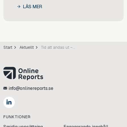
LÄS MER
Start
Aktuellt
Tid att andas ut – och dags att tänka framåt
info@onlinereports.se
https://www.linkedin.com/
FUNKTIONER
Smidig uppsättning
Engagerande innehåll