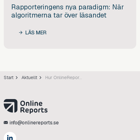
Rapporteringens nya paradigm: När
algoritmerna tar över läsandet
LÄS MER
Start
Aktuellt
Hur OnlineReports gör årsredovisningen enklare
info@onlinereports.se
https://www.linkedin.com/